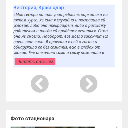
Виктория, Краснодар
«Моя сестра начала употреблять наркотики на
пятом курсе. Узнала я случайно и поставила ей
условие: либо она прекращает, либо я расскажу
родителям и тогда ей придётся лечиться. Сама
она не смогла. Наоборот, все могла закончиться
очень плачевно. Я приехала к ней в гости и
обнаружила её без сознания, всю в следах от
уколов. Еле откачала сама и сразу позвонила в
клинику «ДельтаМед». Контакты клиники нашла в
Читать отзывы
интернете и сохранила, как будто
предчувствовала, что-то пригодятся. Врачи
приехали очень быстро и забрали сестру в
стационар. Очень долго проводилась процедура
очистки организма, так как было сильно
отравление наркотиками. После этого сестра
дала свой согласие на лечение, и начался
длительный процесс. Было тяжело, и не только ей.
Очень сложно было на неё смотреть во время
ломки. Но врачи быстро с этим справились. После
лечения она прошла реабилитацию. Сейчас уже
Фото стационара
восстановилась в университете и готовиться к