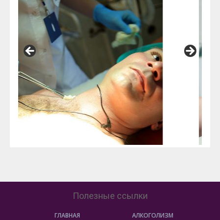
защите диплома. Я надеюсь, это был наш первый и
последний раз обращения в наркологическую
клинику. Но в случае чего, я точно знаю, куда надо
обращаться, ведь в «ДельтаМед» работают
действительно профессионалы.»
Полезные ссылки
ГЛАВНАЯ
АЛКОГОЛИЗМ