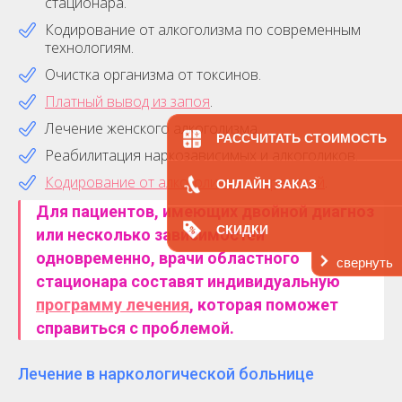
стационара.
Кодирование от алкоголизма по современным
технологиям.
Очистка организма от токсинов.
Платный вывод из запоя
.
Лечение женского алкоголизма.
РАССЧИТАТЬ СТОИМОСТЬ
Реабилитация наркозависимых и алкоголиков.
Кодирование от алкоголизма с гарантией
.
ОНЛАЙН ЗАКАЗ
Для пациентов, имеющих двойной диагноз
СКИДКИ
или несколько зависимостей
одновременно
, врачи областного
свернуть
стационара составят индивидуальную
программу лечения
, которая поможет
справиться с проблемой.
Лечение в наркологической больнице