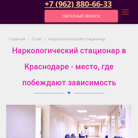
+7 (962) 880-66-33
ОБРАТНЫЙ ЗВОНОК
Вы здесь:
Главная
О нас
Наркологический стационар
Наркологический стационар в
Краснодаре - место, где
побеждают зависимость